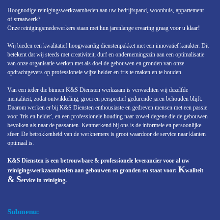
Hoognodige reinigingswerkzaamheden aan uw bedrijfspand, woonhuis, appartement
of straatwerk?
Onze reinigingsmedewerkers staan met hun jarenlange ervaring graag voor u klaar!
Wij bieden een kwalitatief hoogwaardig dienstenpakket met een innovatief karakter. Dit
betekent dat wij steeds met creativiteit, durf en ondernemingszin aan een optimalisatie
van onze organisatie werken met als doel de gebouwen en gronden van onze
opdrachtgevers op professionele wijze helder en fris te maken en te houden.
Van een ieder die binnen K&S Diensten werkzaam is verwachten wij dezelfde
mentaliteit, zodat ontwikkeling, groei en perspectief gedurende jaren behouden blijft.
Daarom werken
er bij K&S Diensten enthousiaste en gedreven mensen met een passie
voor 'fris en helder', en een professionele houding naar zowel degene die de gebouwen
bevolken als naar de passanten. Kenmerkend bij ons is de informele en persoonlijke
sfeer. De betrokkenheid van de werknemers is groot waardoor de service naar klanten
optimaal is.
K&S Diensten is een betrouwbare & professionele leverancier voor al uw
K
reinigingswerkzaamheden aan gebouwen en gronden en staat voor:
waliteit
&
S
ervice in reiniging.
Submenu: