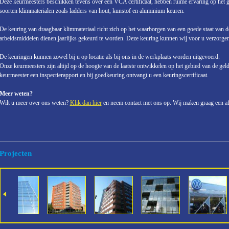
Deze keurmeesters beschikken tevens over een VCA certificaat, hebben ruime ervaring op het g
soorten klimmaterialen zoals ladders van hout, kunstof en aluminium keuren.
De keuring van draagbaar klimmateriaal richt zich op het waarborgen van een goede staat van de
arbeidsmiddelen dienen jaarlijks gekeurd te worden. Deze keuring kunnen wij voor u verzorgen
De keuringen kunnen zowel bij u op locatie als bij ons in de werkplaats worden uitgevoerd.
Onze keurmeesters zijn altijd op de hoogte van de laatste ontwikkelen op het gebied van de ge
keurmeester een inspectierapport en bij goedkeuring ontvangt u een keuringscertificaat.
Meer weten?
Wilt u meer over ons weten?
Klik dan hier
en neem contact met ons op. Wij maken graag een af
Projecten