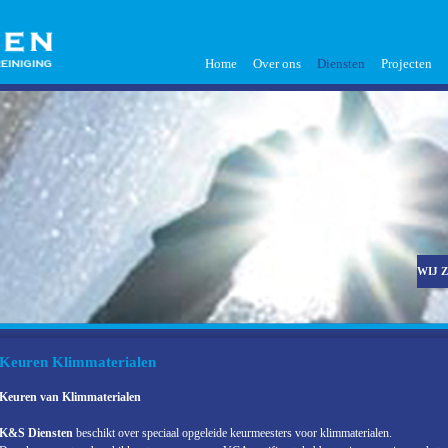
Home
Over ons
Diensten
Projecten
WIJ 
Keuren Klimmaterialen
Keuren van Klimmaterialen
K&S Diensten
beschikt over speciaal opgeleide keurmeesters voor klimmaterialen.